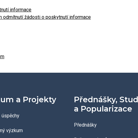
nutí informace
 odmítnutí žádosti o poskytnutí informace
um
um a Projekty
Přednášky, Stu
a Popularizace
 úspěchy
Přednášky
aný výzkum