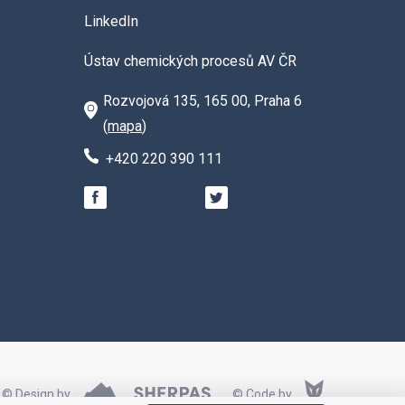
LinkedIn
Ústav chemických procesů AV ČR
Rozvojová 135, 165 00, Praha 6
(
mapa
)
+420 220 390 111
© Design by
© Code by