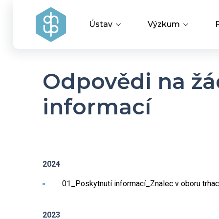
Ústav
Výzkum
Vedení ústavu
Vědecké úspěchy
Odpovědi na žá
Výzkumné skupiny a oddělení
Aplikovaný výzku
informací
Historie ústavu
Covid-19
Dokumenty ke stažení
2024
01_Poskytnutí informací_Znalec v oboru trhac
HR Award
2023