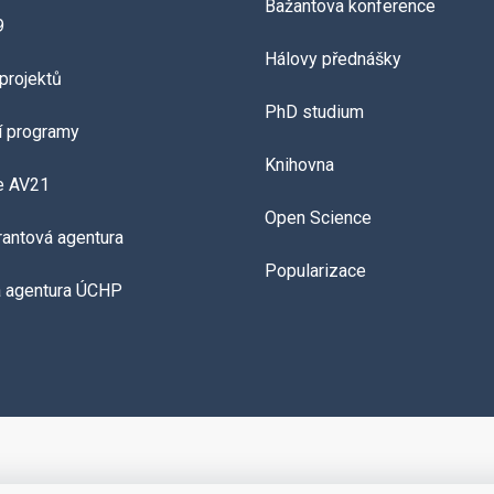
Bažantova konference
9
Hálovy přednášky
projektů
PhD studium
í programy
Knihovna
e AV21
Open Science
grantová agentura
Popularizace
á agentura ÚCHP