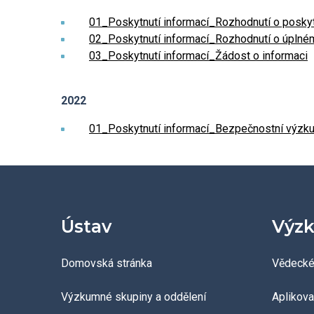
Povinně zveřejňované
informace
01_Poskytnutí informací_Rozhodnutí o poskyt
02_Poskytnutí informací_Rozhodnutí o úplném
03_Poskytnutí informací_Žádost o informaci
Ombudsman a ombudsmanka
ÚCHP
2022
Odpovědi na žádosti o
01_Poskytnutí informací_Bezpečnostní výzk
poskytnutí informací
Veřejné zakázky
Ústav
Výzk
Domovská stránka
Vědecké
Výzkumné skupiny a oddělení
Aplikov