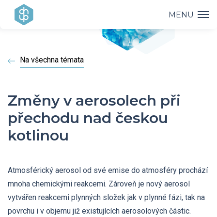
MENU
Ústav
Na všechna témata
Výzkum
Vedení ústavu
Projekty
Vědecké úspěchy
Změny v aerosolech při
Výzkumné skupiny a oddělení
přechodu nad českou
Přednášky
Přehled projektů
Aplikovaný výzkum
kotlinou
Historie ústavu
Studium
Přednášky a odborná setkání
Operační programy
Covid-19
Dokumenty ke stažení
Popularizace
Atmosférický aerosol od své emise do atmosféry prochází
PhD Studium
Bažantova konference
mnoha chemickými reakcemi. Zároveň je nový aerosol
Strategie AV21
Kontakty
HR Award
vytvářen reakcemi plynných složek jak v plynné fázi, tak na
Knihovna
Hálovy přednášky
povrchu i v objemu již existujících aerosolových částic.
Interní grantová agentura