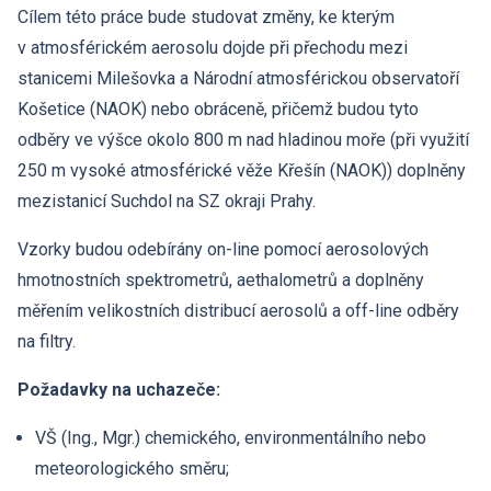
Hledat
Zaměstnanci
Cílem této práce bude studovat změny, ke kterým
Povinně zveřejňované informace
Open Science
v atmosférickém aerosolu dojde při přechodu mezi
Intranet
Grantová agentura ÚCHP
stanicemi Milešovka a Národní atmosférickou observatoří
Nabídky zaměstnání
Hledat
Ombudsman a ombudsmanka ÚCHP
Košetice (NAOK) nebo obráceně, přičemž budou tyto
EN
odběry ve výšce okolo 800 m nad hladinou moře (při využití
Odpovědi na žádosti o poskytnutí informací
250 m vysoké atmosférické věže Křešín (NAOK)) doplněny
mezistanicí Suchdol na SZ okraji Prahy.
Veřejné zakázky
Vzorky budou odebírány on-line pomocí aerosolových
hmotnostních spektrometrů, aethalometrů a doplněny
měřením velikostních distribucí aerosolů a off-line odběry
na filtry.
Požadavky na uchazeče:
VŠ (Ing., Mgr.) chemického, environmentálního nebo
meteorologického směru;