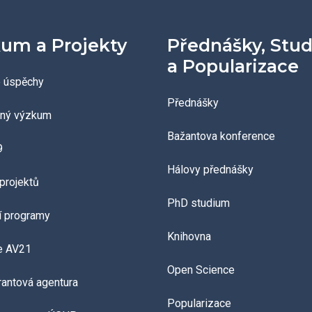
um a Projekty
Přednášky, Stu
a Popularizace
 úspěchy
Přednášky
aný výzkum
Bažantova konference
9
Hálovy přednášky
projektů
PhD studium
í programy
Knihovna
e AV21
Open Science
grantová agentura
Popularizace