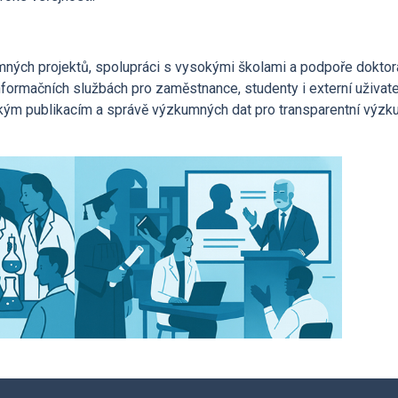
ých projektů, spolupráci s vysokými školami a podpoře dokto
informačních službách pro zaměstnance, studenty i externí uživat
kým publikacím a správě výzkumných dat pro transparentní výz