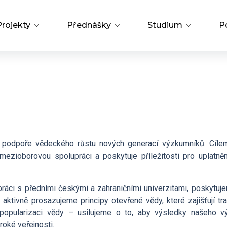
Projekty
Přednášky
Studium
P
Přehled projektů
Přednášky a odborná setkání
PhD Studium
Hledat
m
Operační programy
Bažantova konference
Knihovna
Strategie AV21
Hálovy přednášky
Open Science
 podpoře vědeckého růstu nových generací výzkumníků. Cílem
e mezioborovou spolupráci a poskytuje příležitosti pro uplatně
Interní grantová agentura
áci s předními českými a zahraničními univerzitami, poskytuje
Grantová agentura ÚCHP
aktivně prosazujeme principy otevřené vědy, které zajišťují tr
opularizaci vědy – usilujeme o to, aby výsledky našeho v
roké veřejnosti.