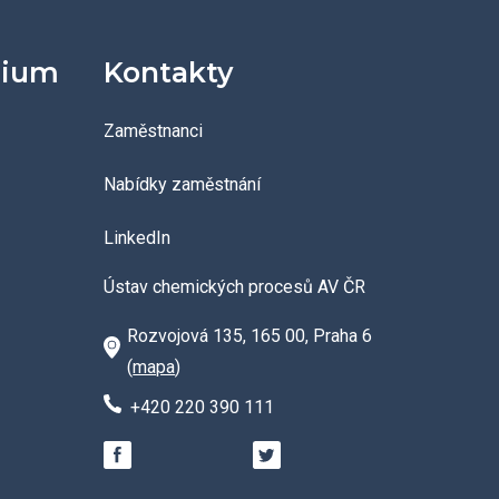
dium
Kontakty
Zaměstnanci
Nabídky zaměstnání
LinkedIn
Ústav chemických procesů AV ČR
Rozvojová 135, 165 00, Praha 6
(
mapa
)
+420 220 390 111