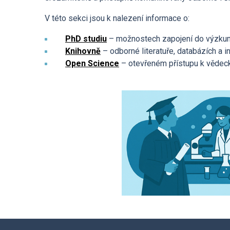
Povinně zveřejňované
informace
V této sekci jsou k nalezení informace o:
PhD studiu
– možnostech zapojení do výzkumn
Ombudsman a ombudsmanka
Knihovně
– odborné literatuře, databázích a 
ÚCHP
Open Science
– otevřeném přístupu k vědec
Odpovědi na žádosti o
poskytnutí informací
Veřejné zakázky