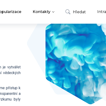
opularizace
Kontakty
Intr
Hledat
Zaměstnanci
Hledat
Nabídky zaměstnání
 je vytvářet
ní vědeckých
me přístup k
ansparentní a
ýzkumu byly