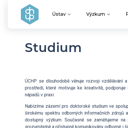
Ústav
Výzkum
Vedení ústavu
Vědecké úspěchy
Studium
Výzkumné skupiny a oddělení
Aplikovaný výzku
Historie ústavu
Covid-19
ÚCHP se dlouhodobě věnuje rozvoji vzdělávání a
prostředí, které motivuje ke kreativitě, podporuj
Dokumenty ke stažení
nápadů v praxi.
Nabízíme zázemí pro doktorské studium ve spolupr
HR Award
širokému spektru odborných informačních zdrojů a 
dostupný výzkum. Současně se zaměřujeme na p
srozumitelně a přístupně komunikovány odborné i ši