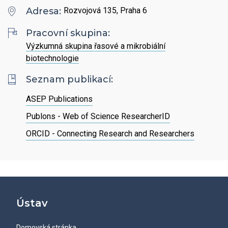
Hledat
Zaměstnanci
Adresa:
Rozvojová 135, Praha 6
Povinně zveřejňované informace
Open Science
Intranet
Grantová agentura ÚCHP
Pracovní skupina:
Nabídky zaměstnání
Hledat
Ombudsman a ombudsmanka ÚCHP
Výzkumná skupina řasové a mikrobiální
EN
biotechnologie
Odpovědi na žádosti o poskytnutí informací
Seznam publikací:
ASEP Publications
Veřejné zakázky
Publons - Web of Science ResearcherID
ORCID - Connecting Research and Researchers
Ústav
Domovská stránka