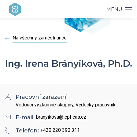
MENU
Ústav
Na všechny zaměstnance
Výzkum
Vedení ústavu
Projekty
Vědecké úspěchy
Ing. Irena Brányiková, Ph.D.
Výzkumné skupiny a oddělení
Přednášky
Přehled projektů
Aplikovaný výzkum
Historie ústavu
Studium
Přednášky a odborná setkání
Operační programy
Pracovní zařazení:
Covid-19
Dokumenty ke stažení
Vedoucí výzkumné skupiny, Vědecký pracovník
Popularizace
PhD Studium
Bažantova konference
Strategie AV21
E-mail:
branyikova@icpf.cas.cz
Kontakty
HR Award
Knihovna
Telefon:
+420 220 390 311
Hálovy přednášky
Interní grantová agentura