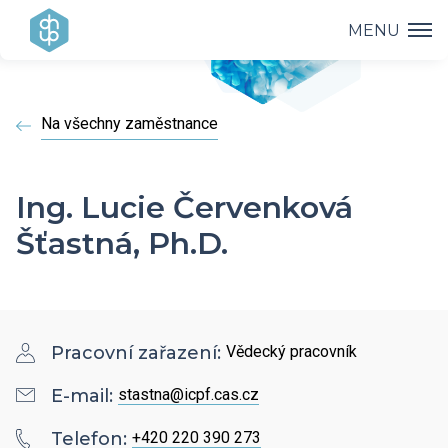
MENU
Ústav
Na všechny zaměstnance
Výzkum
Vedení ústavu
Projekty
Vědecké úspěchy
Ing. Lucie Červenková
Výzkumné skupiny a oddělení
Šťastná, Ph.D.
Přednášky
Přehled projektů
Aplikovaný výzkum
Historie ústavu
Studium
Přednášky a odborná setkání
Operační programy
Covid-19
Dokumenty ke stažení
Popularizace
Pracovní zařazení:
Vědecký pracovník
PhD Studium
Bažantova konference
Strategie AV21
E-mail:
stastna@icpf.cas.cz
Kontakty
HR Award
Knihovna
Hálovy přednášky
Telefon:
+420 220 390 273
Interní grantová agentura