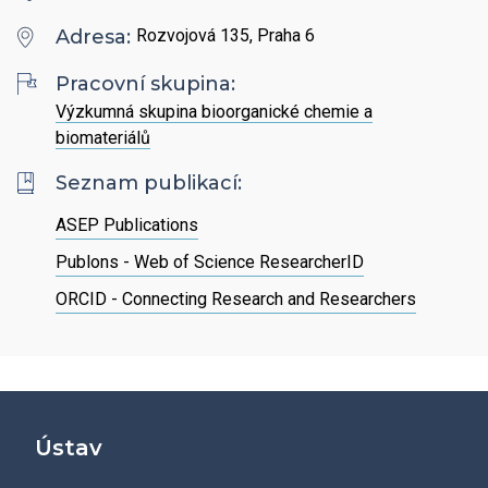
Hledat
Zaměstnanci
Povinně zveřejňované informace
Adresa:
Rozvojová 135, Praha 6
Open Science
Intranet
Grantová agentura ÚCHP
Pracovní skupina:
Nabídky zaměstnání
Hledat
Ombudsman a ombudsmanka ÚCHP
Výzkumná skupina bioorganické chemie a
EN
biomateriálů
Odpovědi na žádosti o poskytnutí informací
Seznam publikací:
ASEP Publications
Veřejné zakázky
Publons - Web of Science ResearcherID
ORCID - Connecting Research and Researchers
Ústav