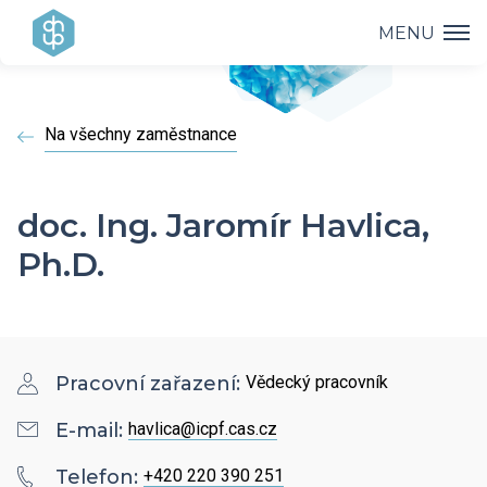
MENU
Ústav
Na všechny zaměstnance
Výzkum
Vedení ústavu
Projekty
Vědecké úspěchy
doc. Ing. Jaromír Havlica,
Výzkumné skupiny a oddělení
Ph.D.
Přednášky
Přehled projektů
Aplikovaný výzkum
Historie ústavu
Studium
Přednášky a odborná setkání
Operační programy
Covid-19
Dokumenty ke stažení
Popularizace
Pracovní zařazení:
Vědecký pracovník
PhD Studium
Bažantova konference
Strategie AV21
E-mail:
havlica@icpf.cas.cz
Kontakty
HR Award
Knihovna
Hálovy přednášky
Telefon:
+420 220 390 251
Interní grantová agentura