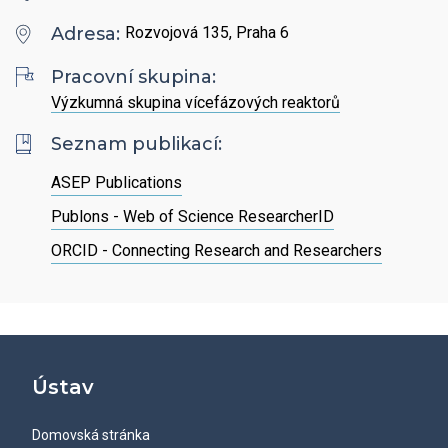
Hledat
Zaměstnanci
Povinně zveřejňované informace
Adresa:
Rozvojová 135, Praha 6
Open Science
Intranet
Grantová agentura ÚCHP
Pracovní skupina:
Nabídky zaměstnání
Hledat
Ombudsman a ombudsmanka ÚCHP
Výzkumná skupina vícefázových reaktorů
EN
Seznam publikací:
Odpovědi na žádosti o poskytnutí informací
ASEP Publications
Veřejné zakázky
Publons - Web of Science ResearcherID
ORCID - Connecting Research and Researchers
Ústav
Domovská stránka