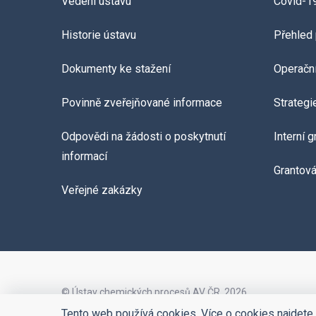
Vedení ústavu
Covid-1
Historie ústavu
Přehled 
Dokumenty ke stažení
Operačn
Povinně zveřejňované informace
Strategi
Odpovědi na žádosti o poskytnutí
Interní 
informací
Grantov
Veřejné zakázky
© Ústav chemických procesů AV ČR, 2026
Tento web používá cookies. Více o cookies najdete