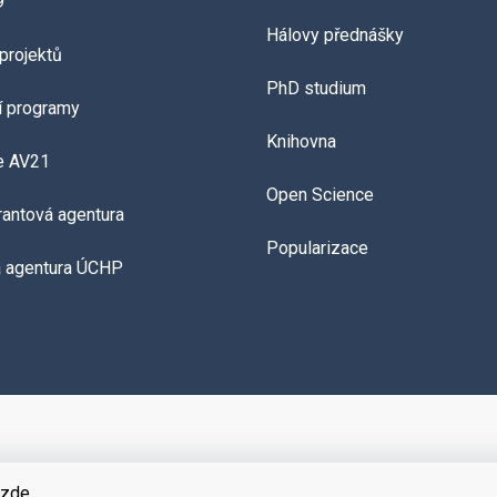
9
Hálovy přednášky
projektů
PhD studium
í programy
Knihovna
e AV21
Open Science
grantová agentura
Popularizace
á agentura ÚCHP
zde
.