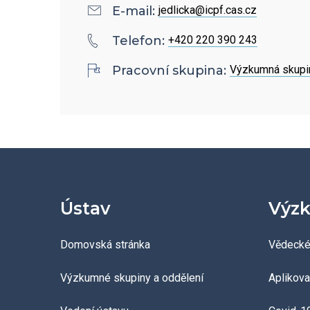
Povinně zveřejňované
E-mail:
jedlicka@icpf.cas.cz
informace
Telefon:
+420 220 390 243
Ombudsman a ombudsmanka
Pracovní skupina:
Výzkumná skupin
ÚCHP
Odpovědi na žádosti o
poskytnutí informací
Veřejné zakázky
Ústav
Výzk
Domovská stránka
Vědecké
Výzkumné skupiny a oddělení
Aplikov