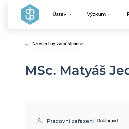
Ústav
Výzkum
Vedení ústavu
Vědecké úspěchy
Na všechny zaměstnance
Výzkumné skupiny a oddělení
Aplikovaný výzku
MSc. Matyáš Je
Historie ústavu
Covid-19
Dokumenty ke stažení
HR Award
Pracovní zařazení:
Doktorand