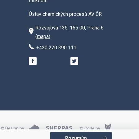
LinkedIn
Ústav chemických procesů AV ČR
Rozvojová 135, 165 00, Praha 6
(
mapa
)
+420 220 390 111
© Design by
© Code by
Rozumím