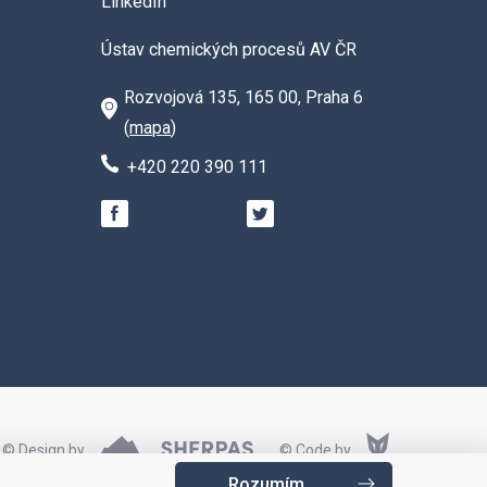
LinkedIn
Ústav chemických procesů AV ČR
Rozvojová 135, 165 00, Praha 6
(
mapa
)
+420 220 390 111
© Design by
© Code by
Rozumím