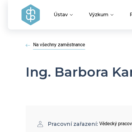
Ústav
Výzkum
Vedení ústavu
Vědecké úspěchy
Na všechny zaměstnance
Výzkumné skupiny a oddělení
Aplikovaný výzku
Ing. Barbora Ka
Historie ústavu
Covid-19
Dokumenty ke stažení
HR Award
Pracovní zařazení:
Vědecký pracov