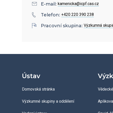
Povinně zveřejňované
E-mail:
kamenicka@icpf.cas.cz
informace
Telefon:
+420 220 390 238
Ombudsman a ombudsmanka
Pracovní skupina:
Výzkumná skupin
ÚCHP
Odpovědi na žádosti o
poskytnutí informací
Veřejné zakázky
Ústav
Výzk
Domovská stránka
Vědecké
Výzkumné skupiny a oddělení
Aplikov