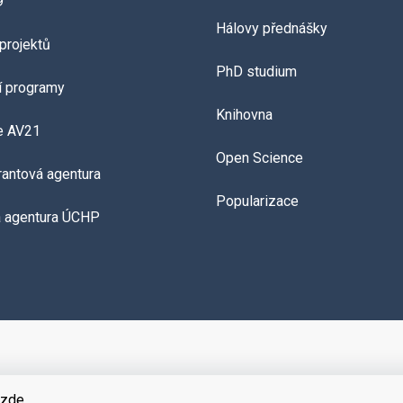
9
Hálovy přednášky
projektů
PhD studium
í programy
Knihovna
e AV21
Open Science
grantová agentura
Popularizace
á agentura ÚCHP
zde
.