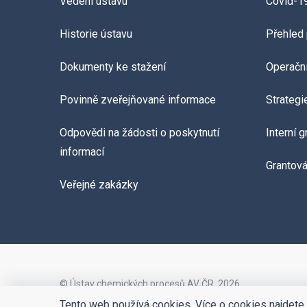
Vedení ústavu
Covid-1
Historie ústavu
Přehled 
Dokumenty ke stažení
Operačn
Povinně zveřejňované informace
Strategi
Odpovědi na žádosti o poskytnutí
Interní 
informací
Grantov
Veřejné zakázky
© Ústav chemických procesů AV ČR, 2026
Tento web používá cookies. Více o cookies najdete