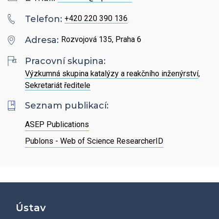
Hledat
Zaměstnanci
Povinně zveřejňované informace
Open Science
Telefon:
+420 220 390 136
Intranet
Grantová agentura ÚCHP
Nabídky zaměstnání
Adresa:
Rozvojová 135, Praha 6
Hledat
Ombudsman a ombudsmanka ÚCHP
EN
Pracovní skupina:
Výzkumná skupina katalýzy a reakčního inženýrství
,
Odpovědi na žádosti o poskytnutí informací
Sekretariát ředitele
Seznam publikací:
Veřejné zakázky
ASEP Publications
Publons - Web of Science ResearcherID
Ústav