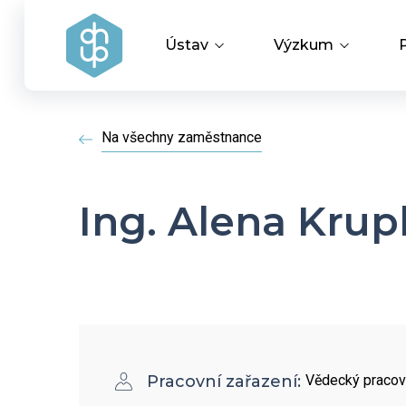
Ústav
Výzkum
Vedení ústavu
Vědecké úspěchy
Na všechny zaměstnance
Výzkumné skupiny a oddělení
Aplikovaný výzku
Ing. Alena Krup
Historie ústavu
Covid-19
Dokumenty ke stažení
HR Award
Pracovní zařazení:
Vědecký pracov