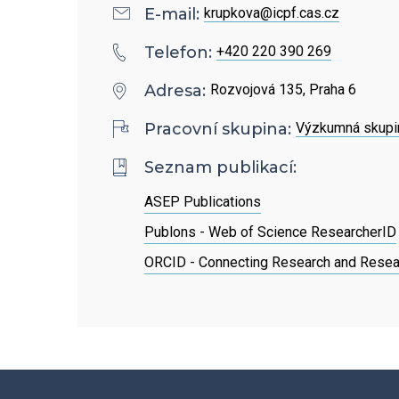
Povinně zveřejňované
E-mail:
krupkova@icpf.cas.cz
informace
Telefon:
+420 220 390 269
Ombudsman a ombudsmanka
Adresa:
Rozvojová 135, Praha 6
ÚCHP
Pracovní skupina:
Výzkumná skupin
Odpovědi na žádosti o
Seznam publikací:
poskytnutí informací
ASEP Publications
Publons - Web of Science ResearcherID
Veřejné zakázky
ORCID - Connecting Research and Resea