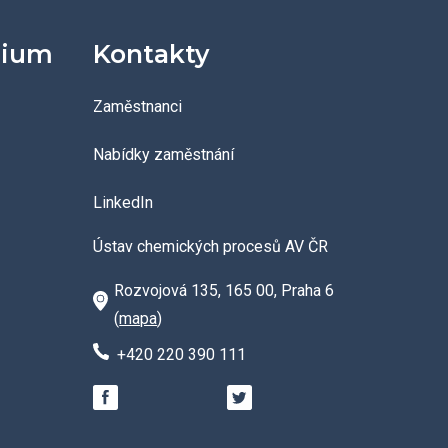
dium
Kontakty
Zaměstnanci
Nabídky zaměstnání
LinkedIn
Ústav chemických procesů AV ČR
Rozvojová 135, 165 00, Praha 6
(
mapa
)
+420 220 390 111