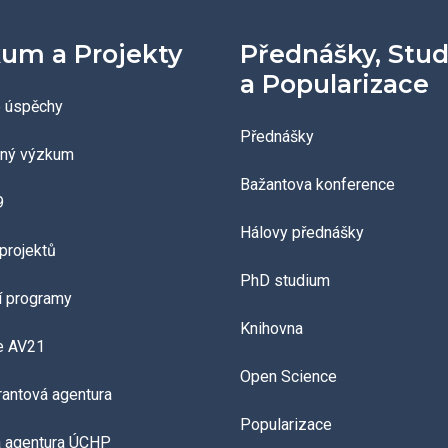
um a Projekty
Přednášky, Stu
a Popularizace
 úspěchy
Přednášky
aný výzkum
Bažantova konference
9
Hálovy přednášky
projektů
PhD studium
í programy
Knihovna
e AV21
Open Science
grantová agentura
Popularizace
á agentura ÚCHP