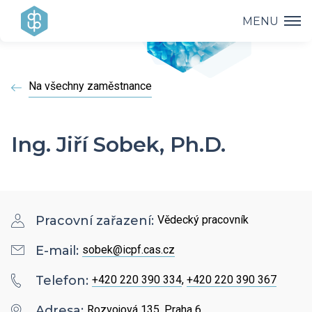
MENU
Ústav
Na všechny zaměstnance
Výzkum
Vedení ústavu
Projekty
Vědecké úspěchy
Ing. Jiří Sobek, Ph.D.
Výzkumné skupiny a oddělení
Přednášky
Přehled projektů
Aplikovaný výzkum
Historie ústavu
Studium
Přednášky a odborná setkání
Operační programy
Pracovní zařazení:
Vědecký pracovník
Covid-19
Dokumenty ke stažení
Popularizace
PhD Studium
E-mail:
sobek@icpf.cas.cz
Bažantova konference
Strategie AV21
Telefon:
+420 220 390 334
,
+420 220 390 367
Kontakty
HR Award
Knihovna
Hálovy přednášky
Adresa:
Rozvojová 135, Praha 6
Interní grantová agentura