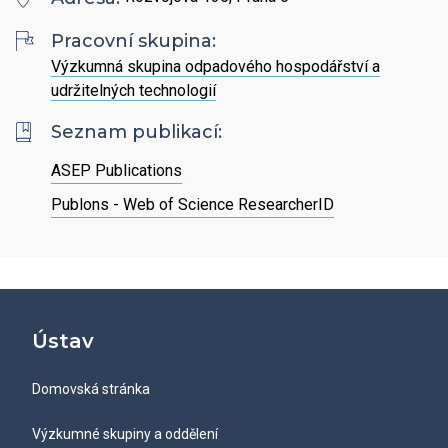
Hledat
Zaměstnanci
Povinně zveřejňované informace
Open Science
Pracovní skupina:
Intranet
Grantová agentura ÚCHP
Výzkumná skupina odpadového hospodářství a
Nabídky zaměstnání
Hledat
Ombudsman a ombudsmanka ÚCHP
udržitelných technologií
EN
Seznam publikací:
Odpovědi na žádosti o poskytnutí informací
ASEP Publications
Publons - Web of Science ResearcherID
Veřejné zakázky
Ústav
Domovská stránka
Výzkumné skupiny a oddělení