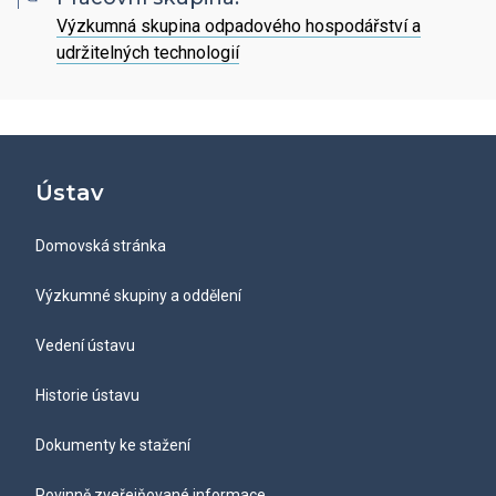
Hledat
Zaměstnanci
Povinně zveřejňované informace
Výzkumná skupina odpadového hospodářství a
Open Science
udržitelných technologií
Intranet
Grantová agentura ÚCHP
Nabídky zaměstnání
Hledat
Ombudsman a ombudsmanka ÚCHP
EN
Odpovědi na žádosti o poskytnutí informací
Ústav
Veřejné zakázky
Domovská stránka
Výzkumné skupiny a oddělení
Vedení ústavu
Historie ústavu
Dokumenty ke stažení
Povinně zveřejňované informace