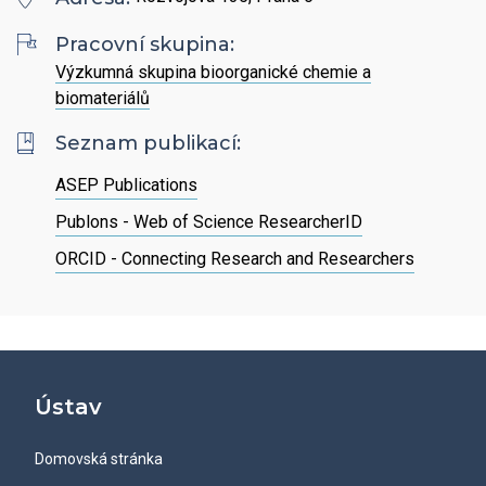
Hledat
Zaměstnanci
Povinně zveřejňované informace
Open Science
Pracovní skupina:
Intranet
Grantová agentura ÚCHP
Výzkumná skupina bioorganické chemie a
Nabídky zaměstnání
Hledat
Ombudsman a ombudsmanka ÚCHP
biomateriálů
EN
Seznam publikací:
Odpovědi na žádosti o poskytnutí informací
ASEP Publications
Publons - Web of Science ResearcherID
Veřejné zakázky
ORCID - Connecting Research and Researchers
Ústav
Domovská stránka