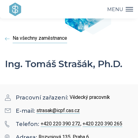
MENU
Ústav
Na všechny zaměstnance
Výzkum
Vedení ústavu
Projekty
Vědecké úspěchy
Ing. Tomáš Strašák, Ph.D.
Výzkumné skupiny a oddělení
Přednášky
Přehled projektů
Aplikovaný výzkum
Historie ústavu
Studium
Přednášky a odborná setkání
Operační programy
Pracovní zařazení:
Vědecký pracovník
Covid-19
Dokumenty ke stažení
Popularizace
PhD Studium
E-mail:
strasak@icpf.cas.cz
Bažantova konference
Strategie AV21
Telefon:
+420 220 390 272
,
+420 220 390 265
Kontakty
HR Award
Knihovna
Hálovy přednášky
Adresa:
Rozvojová 135, Praha 6
Interní grantová agentura