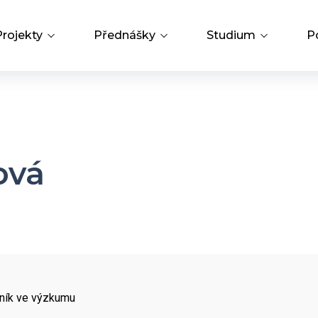
Projekty
Přednášky
Studium
P
Přehled projektů
Přednášky a odborná setkání
PhD Studium
Hledat
m
Operační programy
Bažantova konference
Knihovna
ová
Strategie AV21
Hálovy přednášky
Open Science
Interní grantová agentura
Grantová agentura ÚCHP
ník ve výzkumu