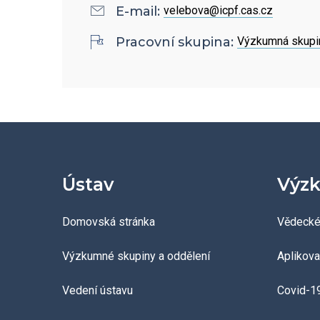
Povinně zveřejňované
E-mail:
velebova@icpf.cas.cz
informace
Pracovní skupina:
Výzkumná skupin
Ombudsman a ombudsmanka
ÚCHP
Odpovědi na žádosti o
poskytnutí informací
Ústav
Výzk
Veřejné zakázky
Domovská stránka
Vědecké
Výzkumné skupiny a oddělení
Aplikov
Vedení ústavu
Covid-1