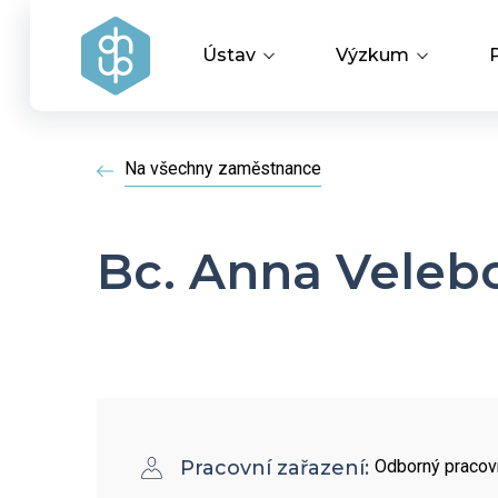
Ústav
Výzkum
Vedení ústavu
Vědecké úspěchy
Na všechny zaměstnance
Výzkumné skupiny a oddělení
Aplikovaný výzku
Bc. Anna Veleb
Historie ústavu
Covid-19
Dokumenty ke stažení
HR Award
Pracovní zařazení:
Odborný pracov