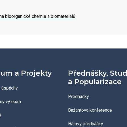
a bioorganické chemie a biomateriálů
um a Projekty
Přednášky, Stu
a Popularizace
 úspěchy
Přednášky
aný výzkum
Bažantova konference
9
Hálovy přednášky