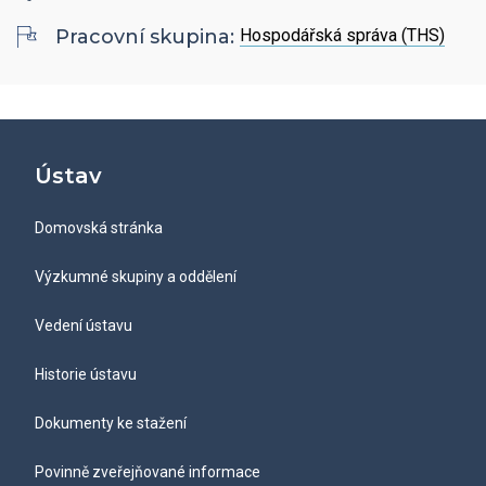
Hledat
Zaměstnanci
Povinně zveřejňované informace
Pracovní skupina:
Hospodářská správa (THS)
Open Science
Intranet
Grantová agentura ÚCHP
Nabídky zaměstnání
Hledat
Ombudsman a ombudsmanka ÚCHP
EN
Odpovědi na žádosti o poskytnutí informací
Ústav
Domovská stránka
Veřejné zakázky
Výzkumné skupiny a oddělení
Vedení ústavu
Historie ústavu
Dokumenty ke stažení
Povinně zveřejňované informace