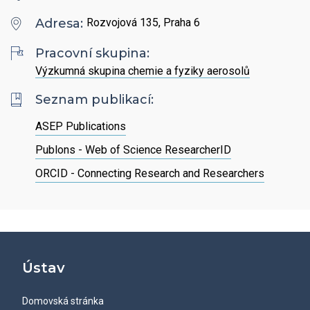
Hledat
Zaměstnanci
Povinně zveřejňované informace
Adresa:
Rozvojová 135, Praha 6
Open Science
Intranet
Grantová agentura ÚCHP
Pracovní skupina:
Nabídky zaměstnání
Hledat
Ombudsman a ombudsmanka ÚCHP
Výzkumná skupina chemie a fyziky aerosolů
EN
Seznam publikací:
Odpovědi na žádosti o poskytnutí informací
ASEP Publications
Veřejné zakázky
Publons - Web of Science ResearcherID
ORCID - Connecting Research and Researchers
Ústav
Domovská stránka