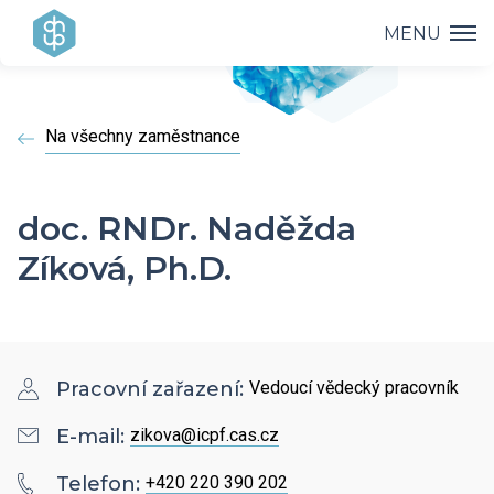
MENU
Ústav
Na všechny zaměstnance
Výzkum
Vedení ústavu
Projekty
Vědecké úspěchy
doc. RNDr. Naděžda
Výzkumné skupiny a oddělení
Zíková, Ph.D.
Přednášky
Přehled projektů
Aplikovaný výzkum
Historie ústavu
Studium
Přednášky a odborná setkání
Operační programy
Covid-19
Dokumenty ke stažení
Popularizace
Pracovní zařazení:
Vedoucí vědecký pracovník
PhD Studium
Bažantova konference
Strategie AV21
E-mail:
zikova@icpf.cas.cz
Kontakty
HR Award
Knihovna
Hálovy přednášky
Telefon:
+420 220 390 202
Interní grantová agentura