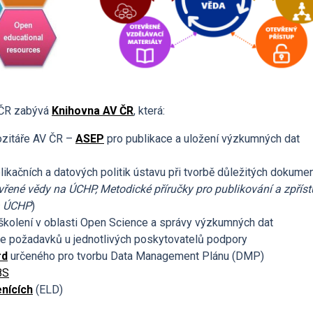
 ČR zabývá
Knihovna AV ČR
, která:
pozitáře AV ČR –
ASEP
pro publikace a uložení výzkumných dat
likačních a datových politik ústavu při tvorbě důležitých dokumen
evřené vědy na ÚCHP, Metodické příručky pro publikování a zpřís
a ÚCHP
)
školení v oblasti Open Science a správy výzkumných dat
ce požadavků u jednotlivých poskytovatelů podpory
rd
určeného pro tvorbu Data Management Plánu (DMP)
8S
enících
(ELD)