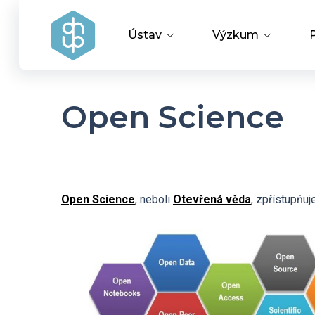
Ústav
Výzkum
Vedení ústavu
Vědecké úspěchy
Open Science
Výzkumné skupiny a oddělení
Aplikovaný výzku
Historie ústavu
Covid-19
Open Science
, neboli
Otevřená věda
, zpřístupňuj
Dokumenty ke stažení
HR Award