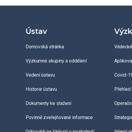
Ústav
Výzk
Domovská stránka
Vědecké
Výzkumné skupiny a oddělení
Aplikov
Vedení ústavu
Covid-1
Historie ústavu
Přehled 
Dokumenty ke stažení
Operačn
Povinně zveřejňované informace
Strategi
Odpovědi na žádosti o poskytnutí
Interní 