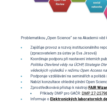
Povinně zveřejňované
informace
Ombudsman a ombudsmanka
ÚCHP
Problematikou „Open Science“ se na Akademii věd
Odpovědi na žádosti o
Zajišťuje provoz a rozvoj institucionálního re
poskytnutí informací
(zpracovatelem za ústav je Eva Jirsová)
Koordinuje podporu při nastavení interních pub
Veřejné zakázky
Politika Otevřené vědy na ÚCHP, Strategie Ot
vědeckých výsledků v režimu Open Access n
Podporuje vzdělávání na seminářích a pořádá 
Nabízí konzultace ohledně plnění Open Scien
Zprostředkovává přístup k nástroji
FAIR Wiza
Příklady DMP pro GAČR:
DMP 27-2579
Informuje o
Elektronických laboratorních d