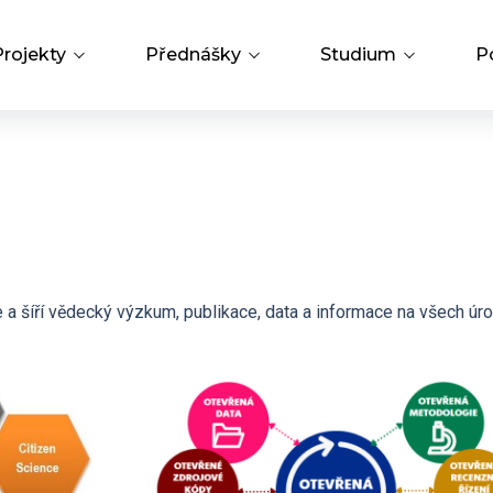
Projekty
Přednášky
Studium
P
Přehled projektů
Přednášky a odborná setkání
PhD Studium
Hledat
m
Operační programy
Bažantova konference
Knihovna
Strategie AV21
Hálovy přednášky
Open Science
e a šíří vědecký výzkum, publikace, data a informace na všech úro
Interní grantová agentura
Grantová agentura ÚCHP