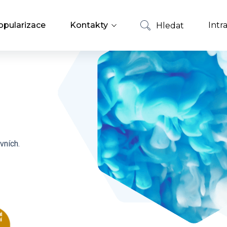
opularizace
Kontakty
Intr
Hledat
Zaměstnanci
Hledat
Nabídky zaměstnání
vních.