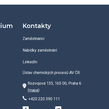
dium
Kontakty
Zaměstnanci
Nabídky zaměstnání
LinkedIn
Ústav chemických procesů AV ČR
Rozvojová 135, 165 00, Praha 6
(
mapa
)
+420 220 390 111