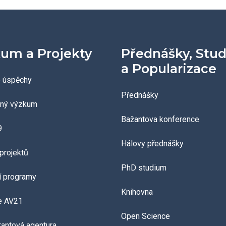
um a Projekty
Přednášky, Stu
a Popularizace
 úspěchy
Přednášky
aný výzkum
Bažantova konference
9
Hálovy přednášky
projektů
PhD studium
í programy
Knihovna
e AV21
Open Science
grantová agentura