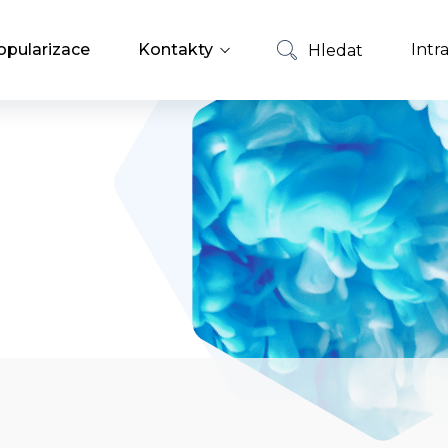
opularizace
Kontakty
Intr
Hledat
Zaměstnanci
Hledat
Nabídky zaměstnání