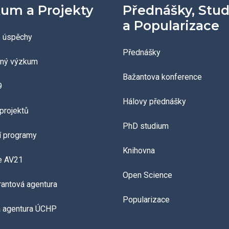
um a Projekty
Přednášky, Stu
a Popularizace
 úspěchy
Přednášky
aný výzkum
Bažantova konference
9
Hálovy přednášky
projektů
PhD studium
í programy
Knihovna
e AV21
Open Science
grantová agentura
Popularizace
á agentura ÚCHP