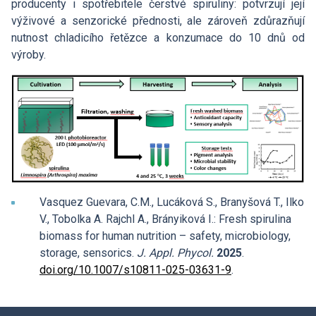
producenty i spotřebitele čerstvé spiruliny: potvrzují její
výživové a senzorické přednosti, ale zároveň zdůrazňují
nutnost chladicího řetězce a konzumace do 10 dnů od
výroby.
Vasquez Guevara, C.M., Lucáková S., Branyšová T., Ilko
V., Tobolka A. Rajchl A., Brányiková I.: Fresh spirulina
biomass for human nutrition – safety, microbiology,
storage, sensorics.
J. Appl. Phycol.
2025
.
doi.org/10.1007/s10811-025-03631-9
.