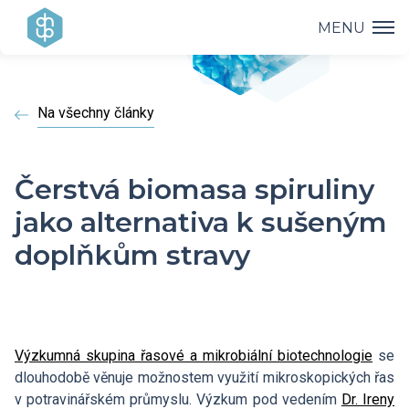
MENU
Ústav
Na všechny články
Výzkum
Vedení ústavu
Projekty
Vědecké úspěchy
Čerstvá biomasa spiruliny
Výzkumné skupiny a oddělení
jako alternativa k sušeným
Přednášky
Přehled projektů
Aplikovaný výzkum
doplňkům stravy
Historie ústavu
Studium
Přednášky a odborná setkání
Operační programy
Covid-19
Dokumenty ke stažení
Popularizace
PhD Studium
Bažantova konference
Strategie AV21
Výzkumná skupina řasové a mikrobiální biotechnologie
se
Kontakty
HR Award
dlouhodobě věnuje možnostem využití mikroskopických řas
Knihovna
Hálovy přednášky
v potravinářském průmyslu. Výzkum pod vedením
Dr. Ireny
Interní grantová agentura