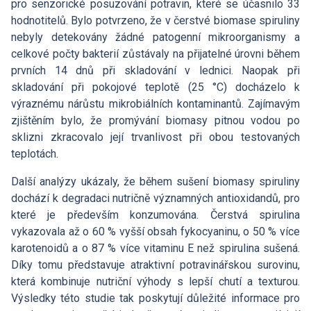
pro senzorické posuzování potravin, které se účasnilo 33
hodnotitelů. Bylo potvrzeno, že v čerstvé biomase spiruliny
nebyly detekovány žádné patogenní mikroorganismy a
celkové počty bakterií zůstávaly na přijatelné úrovni během
prvních 14 dnů při skladování v lednici. Naopak při
skladování při pokojové teplotě (25 °C) docházelo k
výraznému nárůstu mikrobiálních kontaminantů. Zajímavým
zjištěním bylo, že promývání biomasy pitnou vodou po
sklizni zkracovalo její trvanlivost při obou testovaných
teplotách.
Další analýzy ukázaly, že během sušení biomasy spiruliny
dochází k degradaci nutričně významných antioxidandů, pro
které je především konzumována. Čerstvá spirulina
vykazovala až o 60 % vyšší obsah fykocyaninu, o 50 % více
karotenoidů a o 87 % více vitaminu E než spirulina sušená.
Díky tomu představuje atraktivní potravinářskou surovinu,
která kombinuje nutriční výhody s lepší chutí a texturou.
Výsledky této studie tak poskytují důležité informace pro