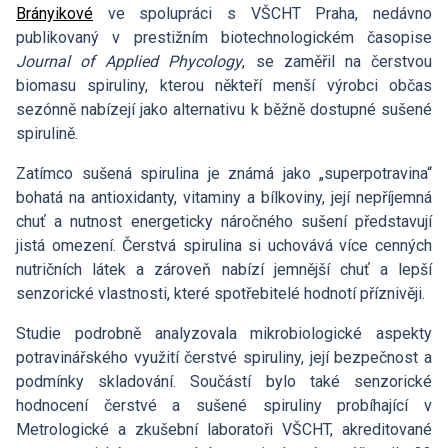
Hledat
Zaměstnanci
Brányikové
ve spolupráci s VŠCHT Praha, nedávno
Povinně zveřejňované informace
Open Science
publikovaný v prestižním biotechnologickém časopise
Intranet
Journal of Applied Phycology
, se zaměřil na čerstvou
Grantová agentura ÚCHP
Nabídky zaměstnání
Hledat
biomasu spiruliny, kterou někteří menší výrobci občas
Ombudsman a ombudsmanka ÚCHP
sezónně nabízejí jako alternativu k běžně dostupné sušené
EN
spirulině.
Odpovědi na žádosti o poskytnutí informací
Zatímco sušená spirulina je známá jako „superpotravina“
bohatá na antioxidanty, vitaminy a bílkoviny, její nepříjemná
Veřejné zakázky
chuť a nutnost energeticky náročného sušení představují
jistá omezení. Čerstvá spirulina si uchovává více cenných
nutričních látek a zároveň nabízí jemnější chuť a lepší
senzorické vlastnosti, které spotřebitelé hodnotí příznivěji.
Studie podrobně analyzovala mikrobiologické aspekty
potravinářského využití čerstvé spiruliny, její bezpečnost a
podmínky skladování. Součástí bylo také senzorické
hodnocení čerstvé a sušené spiruliny probíhající v
Metrologické a zkušební laboratoři VŠCHT, akreditované