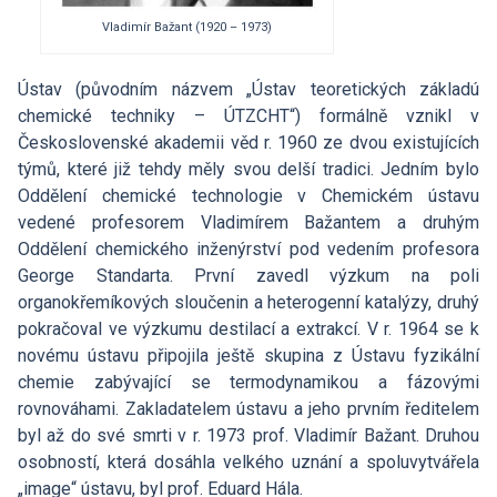
Vladimír Bažant (1920 – 1973)
Ústav (původním názvem „Ústav teoretických základú
chemické techniky – ÚTZCHT“) formálně vznikl v
Československé akademii věd r. 1960 ze dvou existujících
týmů, které již tehdy měly svou delší tradici. Jedním bylo
Oddělení chemické technologie v Chemickém ústavu
vedené profesorem Vladimírem Bažantem a druhým
Oddělení chemického inženýrství pod vedením profesora
George Standarta. První zavedl výzkum na poli
organokřemíkových sloučenin a heterogenní katalýzy, druhý
pokračoval ve výzkumu destilací a extrakcí. V r. 1964 se k
novému ústavu připojila ještě skupina z Ústavu fyzikální
chemie zabývající se termodynamikou a fázovými
rovnováhami. Zakladatelem ústavu a jeho prvním ředitelem
byl až do své smrti v r. 1973 prof. Vladimír Bažant. Druhou
osobností, která dosáhla velkého uznání a spoluvytvářela
„image“ ústavu, byl prof. Eduard Hála.