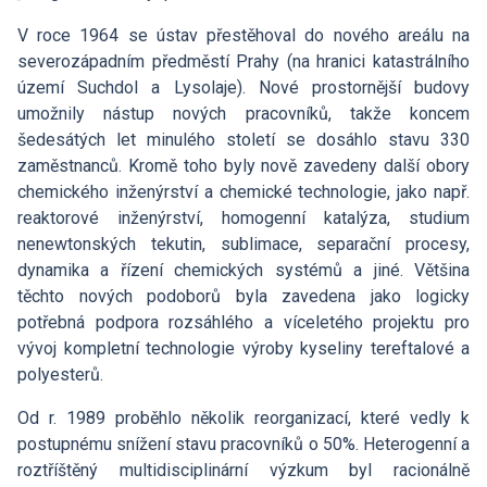
V roce 1964 se ústav přestěhoval do nového areálu na
severozápadním předměstí Prahy (na hranici katastrálního
území Suchdol a Lysolaje). Nové prostornější budovy
umožnily nástup nových pracovníků, takže koncem
šedesátých let minulého století se dosáhlo stavu 330
zaměstnanců. Kromě toho byly nově zavedeny další obory
chemického inženýrství a chemické technologie, jako např.
reaktorové inženýrství, homogenní katalýza, studium
nenewtonských tekutin, sublimace, separační procesy,
dynamika a řízení chemických systémů a jiné. Většina
těchto nových podoborů byla zavedena jako logicky
potřebná podpora rozsáhlého a víceletého projektu pro
vývoj kompletní technologie výroby kyseliny tereftalové a
polyesterů.
Od r. 1989 proběhlo několik reorganizací, které vedly k
postupnému snížení stavu pracovníků o 50%. Heterogenní a
roztříštěný multidisciplinární výzkum byl racionálně