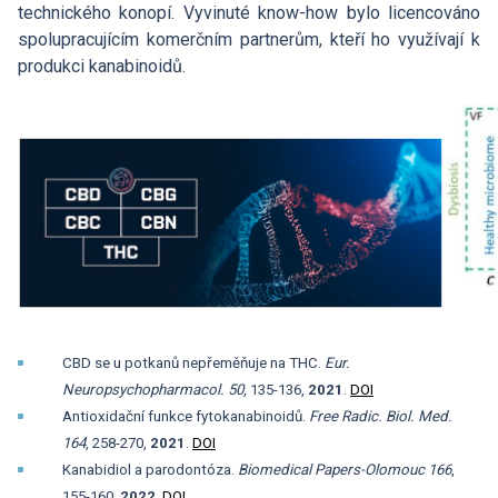
Hledat
technického konopí. Vyvinuté know-how bylo licencováno
Zaměstnanci
Povinně zveřejňované informace
spolupracujícím komerčním partnerům, kteří ho využívají k
Open Science
Intranet
produkci kanabinoidů.
Grantová agentura ÚCHP
Nabídky zaměstnání
Hledat
Ombudsman a ombudsmanka ÚCHP
EN
Odpovědi na žádosti o poskytnutí informací
Veřejné zakázky
CBD se u potkanů nepřeměňuje na THC.
Eur.
Neuropsychopharmacol.
50
, 135-136,
2021
.
DOI
Antioxidační funkce fytokanabinoidů.
Free Radic. Biol. Med.
164
, 258-270,
2021
.
DOI
Kanabidiol a
parodontóza.
Biomedical Papers-Olomouc
166
,
155-160,
2022
.
DOI