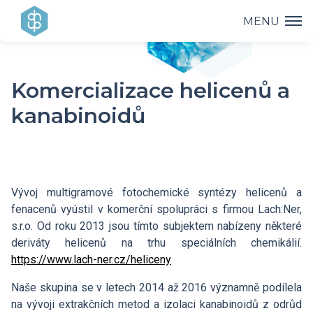
MENU
Ústav
Komercializace helicenů a
Výzkum
Vedení ústavu
kanabinoidů
Projekty
Vědecké úspěchy
Výzkumné skupiny a oddělení
Přednášky
Přehled projektů
Aplikovaný výzkum
Historie ústavu
Vývoj multigramové fotochemické syntézy helicenů a
Studium
fenacenů vyústil v komerční spolupráci s firmou Lach:Ner,
Přednášky a odborná setkání
Operační programy
s.r.o. Od roku 2013 jsou tímto subjektem nabízeny některé
Covid-19
Dokumenty ke stažení
deriváty helicenů na trhu speciálních chemikálií.
Popularizace
PhD Studium
Bažantova konference
https://www.lach-ner.cz/heliceny
Strategie AV21
Kontakty
HR Award
Naše skupina se v letech 2014 až 2016 významně podílela
Knihovna
Hálovy přednášky
na vývoji extrakčních metod a izolaci kanabinoidů z odrůd
Interní grantová agentura