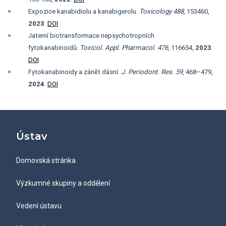
Expozice kanabidiolu a kanabigerolu.
Toxicology
488
, 153460,
2023
.
DOI
Jaterní biotransformace nepsychotropních
fytokanabinoidů.
Toxicol. Appl. Pharmacol.
476
, 116654,
2023
.
DOI
Fytokanabinoidy a zánět dásní.
J. Periodont. Res.
59
, 468–479,
2024
.
DOI
Ústav
Domovská stránka
Výzkumné skupiny a oddělení
Vedení ústavu