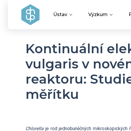
Ústav
Výzkum
Vedení ústavu
Vědecké úspěchy
Kontinuální ele
Výzkumné skupiny a oddělení
Aplikovaný výzku
vulgaris v nov
reaktoru: Studie
Historie ústavu
Covid-19
měřítku
Dokumenty ke stažení
HR Award
Chlorella
je rod jednobuněčných mikroskopických řa