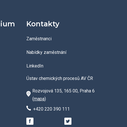
dium
Kontakty
Zaměstnanci
Nabídky zaměstnání
LinkedIn
Ústav chemických procesů AV ČR
Rozvojová 135, 165 00, Praha 6
(
mapa
)
+420 220 390 111