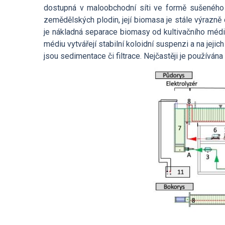
Povinně zveřejňované
dostupná v maloobchodní síti ve formě sušeného p
informace
zemědělských plodin, její biomasa je stále výrazn
je nákladná separace biomasy od kultivačního médi
médiu vytvářejí stabilní koloidní suspenzi a na jej
Ombudsman a ombudsmanka
jsou sedimentace či filtrace. Nejčastěji je používán
ÚCHP
Odpovědi na žádosti o
poskytnutí informací
Veřejné zakázky