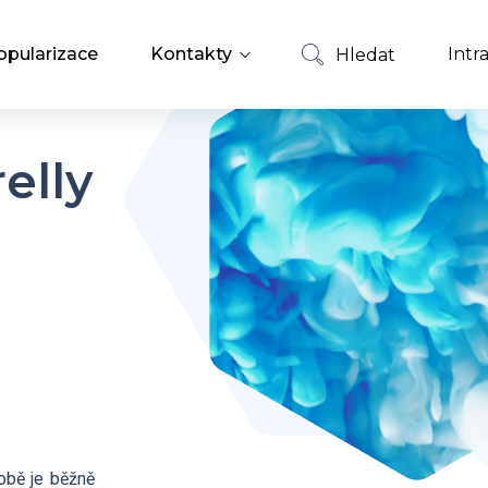
opularizace
Kontakty
Intr
Hledat
Zaměstnanci
Hledat
elly
Nabídky zaměstnání
obě je běžně