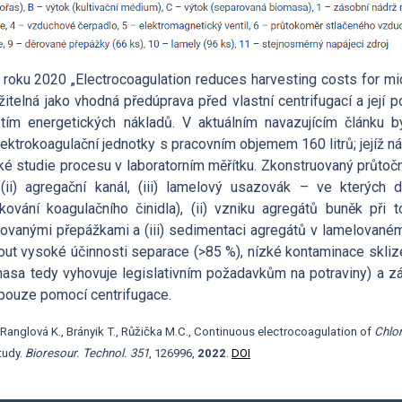
oku 2020 „Electrocoagulation reduces harvesting costs for mic
telná jako vhodná předúprava před vlastní centrifugací a její p
ím energetických nákladů. V aktuálním navazujícím článku 
elektrokoagulační jednotky s pracovním objemem 160 litrů; jejíž n
 studie procesu v laboratorním měřítku. Zkonstruovaný průtočn
 (ii) agregační kanál, (iii) lamelový usazovák – ve kterých d
ování koagulačního činidla), (ii) vzniku agregátů buněk při 
ovanými přepážkami a (iii) sedimentaci agregátů v lamelované
out vysoké účinnosti separace (>85 %), nízké kontaminace skli
sa tedy vyhovuje legislativním požadavkům na potraviny) a z
 pouze pomocí centrifugace.
, Ranglová K., Brányik T., Růžička M.C., Continuous electrocoagulation of
Chlor
tudy.
Bioresour. Technol.
351
, 126996,
2022
.
DOI