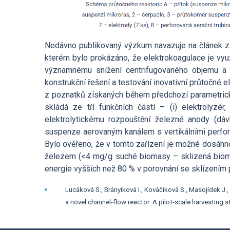
Nedávno publikovaný výzkum navazuje na článek z r
kterém bylo prokázáno, že elektrokoagulace je využi
významnému snížení centrifugovaného objemu a t
konstrukční řešení a testování inovativní průtočné 
z poznatků získaných během předchozí parametrické
skládá ze tří funkčních částí – (i) elektrolyzér,
elektrolytickému rozpouštění železné anody (dávk
suspenze aerovaným kanálem s vertikálními perfor
Bylo ověřeno, že v tomto zařízení je možné dosáhn
železem (<4 mg/g suché biomasy – sklizená bioma
energie vyšších než 80 % v porovnání se sklízením
Lucáková S., Brányiková I., Kováčiková S., Masojídek J.
a novel channel-flow reactor: A pilot-scale harvesting s