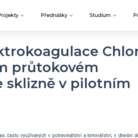
Projekty
Přednášky
Studium
P
Přehled projektů
Přednášky a odborná setkání
PhD Studium
ktrokoagulace Chlor
Hledat
m
Operační programy
Bažantova konference
Knihovna
ém průtokovém
 sklizně v pilotním
Strategie AV21
Hálovy přednášky
Open Science
Interní grantová agentura
Grantová agentura ÚCHP
s často využívaných v potravinářství a krmivářství, v dnešní d