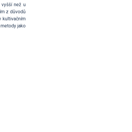
 vyšší než u
ním z důvodů
v kultivačním
í metody jako