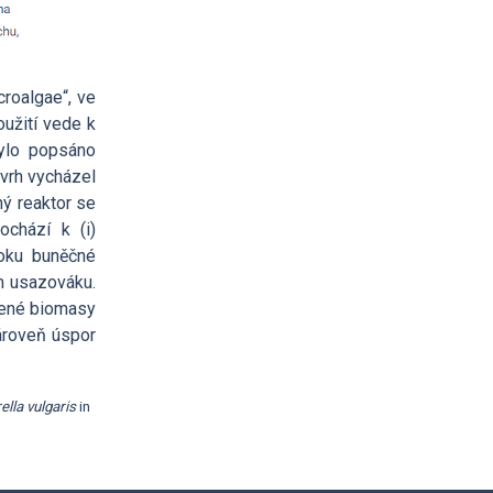
roalgae“, ve
oužití vede k
bylo popsáno
ávrh vycházel
ý reaktor se
ochází k (i)
toku buněčné
m usazováku.
zené biomasy
ároveň úspor
ella vulgaris
in