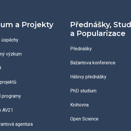
um a Projekty
Přednášky, Stu
a Popularizace
 úspěchy
Přednášky
aný výzkum
Bažantova konference
9
Hálovy přednášky
projektů
PhD studium
í programy
Knihovna
e AV21
Open Science
grantová agentura