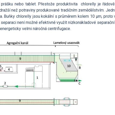
rášku nebo tablet. Přestože produktivita chlorelly je řádově
ě dražší než potraviny produkované tradičním zemědělstvím. Jed
a. Buňky chlorelly jsou kokální s průměrem kolem 10 µm, proto 
ich separaci není možné efektivně využít nízkonákladové separačn
a energeticky velmi náročná centrifugace.