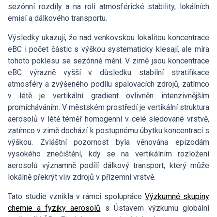
sezónní rozdíly a na roli atmosférické stability, lokálních
emisí a dálkového transportu.
Výsledky ukazují, že nad venkovskou lokalitou koncentrace
eBC i počet částic s výškou systematicky klesají, ale míra
tohoto poklesu se sezónně mění. V zimě jsou koncentrace
eBC výrazně vyšší v důsledku stabilní stratifikace
atmosféry a zvýšeného podílu spalovacích zdrojů, zatímco
v létě je vertikální gradient ovlivněn intenzivnějším
promícháváním. V městském prostředí je vertikální struktura
aerosolů v létě téměř homogenní v celé sledované vrstvě,
zatímco v zimě dochází k postupnému úbytku koncentrací s
výškou. Zvláštní pozornost byla věnována epizodám
vysokého znečištění, kdy se na vertikálním rozložení
aerosolů významně podílí dálkový transport, který může
lokálně překrýt vliv zdrojů v přízemní vrstvě.
Tato studie vznikla v rámci spolupráce
Výzkumné skupiny
chemie a fyziky aerosolů
s Ústavem výzkumu globální