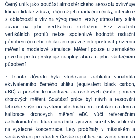
Hledat
Zaměstnanci
Černý uhlík jako součást atmosférického aerosolu ovlivňuje
Povinně zveřejňované informace
Open Science
klima i lidské zdraví, přičemž jeho radiační účinky, interakce
Intranet
s oblačností a vliv na vývoj mezní vrstvy atmosféry silně
Grantová agentura ÚCHP
Nabídky zaměstnání
Hledat
závisí na jeho vertikálním rozložení. Bez znalosti
Ombudsman a ombudsmanka ÚCHP
vertikálních profilů nelze spolehlivě hodnotit radiační
EN
působení černého uhlíku ani správně interpretovat přízemní
Odpovědi na žádosti o poskytnutí informací
měření a modelové simulace. Měření pouze u zemského
povrchu proto poskytuje neúplný obraz o jeho skutečném
působení.
Veřejné zakázky
Z tohoto důvodu byla studována vertikální variabilita
ekvivalentního černého uhlíku (equivalent black carbon,
eBC) a početní koncentrace aerosolových částic pomocí
dronových měření. Součástí práce byl návrh a testování
lehkého sušicího systému vhodného pro instalaci na dron a
kalibrace dronových měření eBC vůči referenčním
aethalometrům, která umožnila výrazně snížit vliv vlhkosti
na výsledné koncentrace. Lety probíhaly v městském a
venkovském prostředí v České republice se zaměřením na