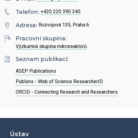
Hledat
Zaměstnanci
Povinně zveřejňované informace
Open Science
Telefon:
+420 220 390 340
Intranet
Grantová agentura ÚCHP
Nabídky zaměstnání
Adresa:
Rozvojová 135, Praha 6
Hledat
Ombudsman a ombudsmanka ÚCHP
EN
Pracovní skupina:
Výzkumná skupina mikroreaktorů
Odpovědi na žádosti o poskytnutí informací
Seznam publikací:
Veřejné zakázky
ASEP Publications
Publons - Web of Science ResearcherID
ORCID - Connecting Research and Researchers
Ústav