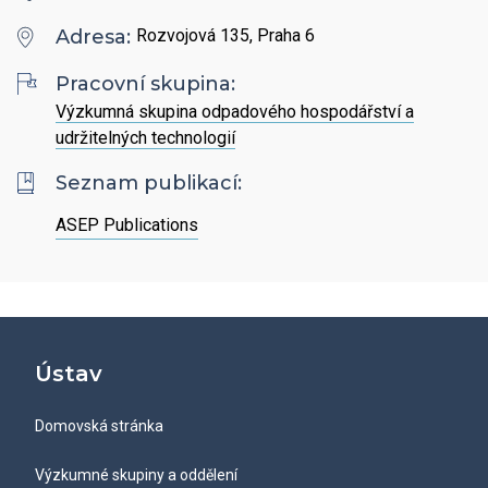
Hledat
Zaměstnanci
Povinně zveřejňované informace
Adresa:
Rozvojová 135, Praha 6
Open Science
Intranet
Grantová agentura ÚCHP
Pracovní skupina:
Nabídky zaměstnání
Hledat
Ombudsman a ombudsmanka ÚCHP
Výzkumná skupina odpadového hospodářství a
EN
udržitelných technologií
Odpovědi na žádosti o poskytnutí informací
Seznam publikací:
ASEP Publications
Veřejné zakázky
Ústav
Domovská stránka
Výzkumné skupiny a oddělení