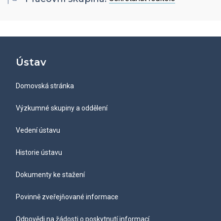
Hledat
Zaměstnanci
Povinně zveřejňované informace
Open Science
Intranet
Grantová agentura ÚCHP
Nabídky zaměstnání
Hledat
Ombudsman a ombudsmanka ÚCHP
EN
Ústav
Odpovědi na žádosti o poskytnutí informací
Domovská stránka
Veřejné zakázky
Výzkumné skupiny a oddělení
Vedení ústavu
Historie ústavu
Dokumenty ke stažení
Povinně zveřejňované informace
Odpovědi na žádosti o poskytnutí informací