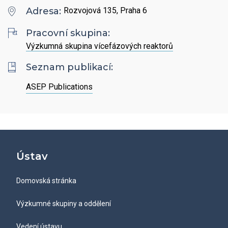
Hledat
Zaměstnanci
Adresa:
Rozvojová 135, Praha 6
Povinně zveřejňované informace
Open Science
Intranet
Grantová agentura ÚCHP
Pracovní skupina:
Nabídky zaměstnání
Hledat
Ombudsman a ombudsmanka ÚCHP
Výzkumná skupina vícefázových reaktorů
EN
Seznam publikací:
Odpovědi na žádosti o poskytnutí informací
ASEP Publications
Veřejné zakázky
Ústav
Domovská stránka
Výzkumné skupiny a oddělení
Vedení ústavu