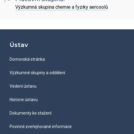
Hledat
Zaměstnanci
Povinně zveřejňované informace
Výzkumná skupina chemie a fyziky aerosolů
Open Science
Intranet
Grantová agentura ÚCHP
Nabídky zaměstnání
Hledat
Ombudsman a ombudsmanka ÚCHP
EN
Ústav
Odpovědi na žádosti o poskytnutí informací
Domovská stránka
Veřejné zakázky
Výzkumné skupiny a oddělení
Vedení ústavu
Historie ústavu
Dokumenty ke stažení
Povinně zveřejňované informace