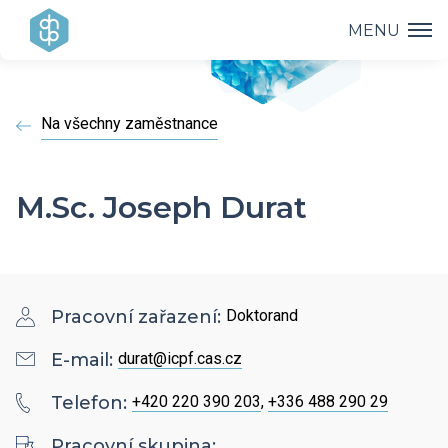
MENU
Ústav
Na všechny zaměstnance
Výzkum
Vedení ústavu
Projekty
Vědecké úspěchy
M.Sc. Joseph Durat
Výzkumné skupiny a oddělení
Přednášky
Přehled projektů
Aplikovaný výzkum
Historie ústavu
Studium
Přednášky a odborná setkání
Operační programy
Pracovní zařazení:
Doktorand
Covid-19
Dokumenty ke stažení
Popularizace
PhD Studium
E-mail:
durat@icpf.cas.cz
Bažantova konference
Strategie AV21
Telefon:
+420 220 390 203
,
+336 488 290 29
Kontakty
HR Award
Knihovna
Hálovy přednášky
Pracovní skupina:
Interní grantová agentura