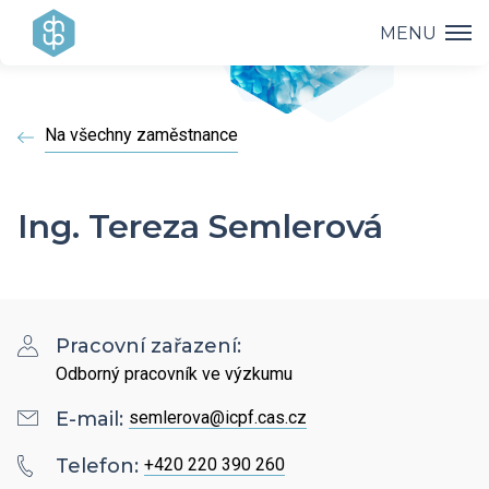
MENU
Ústav
Na všechny zaměstnance
Výzkum
Vedení ústavu
Projekty
Vědecké úspěchy
Ing. Tereza Semlerová
Výzkumné skupiny a oddělení
Přednášky
Přehled projektů
Aplikovaný výzkum
Historie ústavu
Studium
Přednášky a odborná setkání
Operační programy
Pracovní zařazení:
Covid-19
Dokumenty ke stažení
Odborný pracovník ve výzkumu
Popularizace
PhD Studium
Bažantova konference
Strategie AV21
E-mail:
semlerova@icpf.cas.cz
Kontakty
HR Award
Knihovna
Telefon:
+420 220 390 260
Hálovy přednášky
Interní grantová agentura