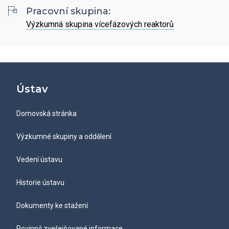
Hledat
Zaměstnanci
Pracovní skupina:
Povinně zveřejňované informace
Open Science
Výzkumná skupina vícefázových reaktorů
Intranet
Grantová agentura ÚCHP
Nabídky zaměstnání
Hledat
Ombudsman a ombudsmanka ÚCHP
EN
Odpovědi na žádosti o poskytnutí informací
Ústav
Veřejné zakázky
Domovská stránka
Výzkumné skupiny a oddělení
Vedení ústavu
Historie ústavu
Dokumenty ke stažení
Povinně zveřejňované informace