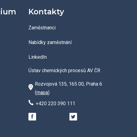
dium
Kontakty
Zaměstnanci
Nabídky zaměstnání
LinkedIn
Ústav chemických procesů AV ČR
Rozvojová 135, 165 00, Praha 6
(
mapa
)
+420 220 390 111