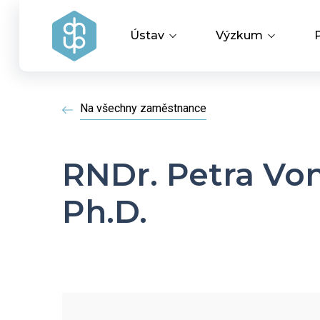
Ústav
Výzkum
Vedení ústavu
Vědecké úspěchy
Na všechny zaměstnance
Výzkumné skupiny a oddělení
Aplikovaný výzku
RNDr. Petra Vo
Historie ústavu
Covid-19
Ph.D.
Dokumenty ke stažení
HR Award