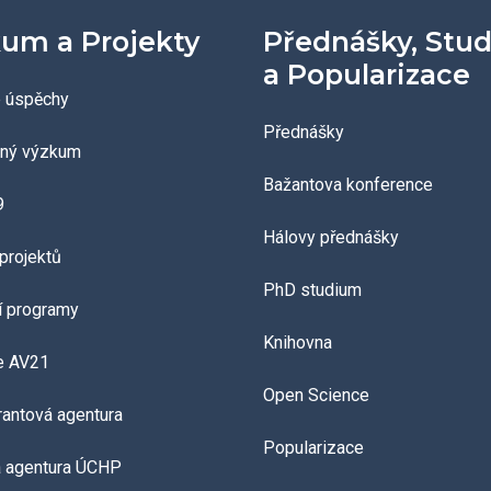
um a Projekty
Přednášky, Stu
a Popularizace
 úspěchy
Přednášky
aný výzkum
Bažantova konference
9
Hálovy přednášky
projektů
PhD studium
í programy
Knihovna
e AV21
Open Science
grantová agentura
Popularizace
á agentura ÚCHP