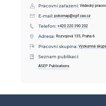
Povinně zveřejňované
Pracovní zařazení:
Vědecký pracov
informace
E-mail:
pokornap@icpf.cas.cz
Ombudsman a ombudsmanka
Telefon:
+420 220 390 202
ÚCHP
Adresa:
Rozvojová 135, Praha 6
Odpovědi na žádosti o
Pracovní skupina:
Výzkumná skupin
poskytnutí informací
Seznam publikací:
Veřejné zakázky
ASEP Publications