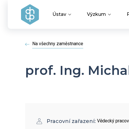
Ústav
Výzkum
Vedení ústavu
Vědecké úspěchy
Na všechny zaměstnance
Výzkumné skupiny a oddělení
Aplikovaný výzku
prof. Ing. Micha
Historie ústavu
Covid-19
Dokumenty ke stažení
HR Award
Pracovní zařazení:
Vědecký pracov