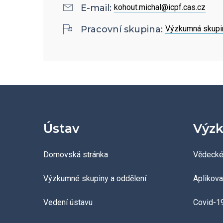
Povinně zveřejňované
E-mail:
kohout.michal@icpf.cas.cz
informace
Pracovní skupina:
Výzkumná skupi
Ombudsman a ombudsmanka
ÚCHP
Odpovědi na žádosti o
poskytnutí informací
Ústav
Výzk
Veřejné zakázky
Domovská stránka
Vědecké
Výzkumné skupiny a oddělení
Aplikov
Vedení ústavu
Covid-1