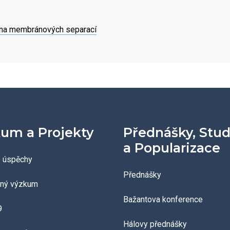
na membránových separací
um a Projekty
Přednášky, Stu
a Popularizace
 úspěchy
Přednášky
aný výzkum
Bažantova konference
9
Hálovy přednášky