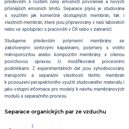
především s růstem ceny emisních povolenek a nových
přísnějších emisních limitů. Separace plynů je studována
s využitím jak komerčně dostupných membrán, tak i
vlastních membrán, které jsou připravovány v naší laboratoři
nebo ve spolupráci s pracovišti v ČR nebo v zahraničí.
Studujeme především polymerní membrány se
zakotvenými iontovými kapalinami, polymery s vnitřní
mikroporozitou anebo kompozitní membrány s cílenou
povrchovou úpravou či modifikované procesními
podmínkami. Z experimentálních dat jsou vyhodnocovány
transportní a separační vlastnosti těchto membrán
k posouzení perspektivního využití studovaného materiálu i
jako vstupní informace pro modely k návrhu membránových
modulů a separačního procesu.
Separace organických par ze vzduchu