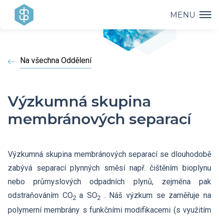
MENU
Ústav
Na všechna Oddělení
Výzkum
Vedení ústavu
Projekty
Vědecké úspěchy
Výzkumná skupina
Výzkumné skupiny a oddělení
membránových separací
Přednášky
Přehled projektů
Aplikovaný výzkum
Historie ústavu
Studium
Přednášky a odborná setkání
Operační programy
Výzkumná skupina membránových separací se dlouhodobě
Covid-19
Dokumenty ke stažení
zabývá separací plynných směsí např. čištěním bioplynu
Popularizace
PhD Studium
Bažantova konference
nebo průmyslových odpadních plynů, zejména pak
Strategie AV21
odstraňováním CO
a SO
. Náš výzkum se zaměřuje na
Kontakty
HR Award
2
2
Knihovna
polymerní membrány s funkčními modifikacemi (s využitím
Hálovy přednášky
Interní grantová agentura