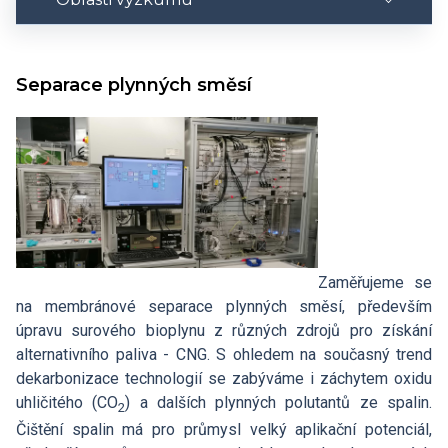
Výsledky
Separace plynných směsí
Řešené projekty
Členové
Zaměřujeme se
na membránové separace plynných směsí, především
úpravu surového bioplynu z různých zdrojů pro získání
alternativního paliva - CNG. S ohledem na současný trend
dekarbonizace technologií se zabýváme i záchytem oxidu
uhličitého (CO
) a dalších plynných polutantů ze spalin.
2
Čištění spalin má pro průmysl velký aplikační potenciál,