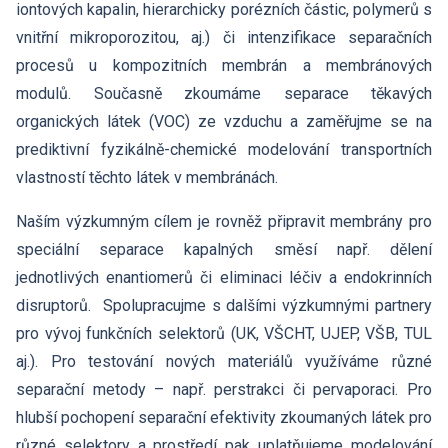
Hledat
iontových kapalin, hierarchicky porézních částic, polymerů s
Zaměstnanci
Povinně zveřejňované informace
Open Science
vnitřní mikroporozitou, aj.) či intenzifikace separačních
Intranet
Grantová agentura ÚCHP
procesů u kompozitních membrán a membránových
Nabídky zaměstnání
Hledat
Ombudsman a ombudsmanka ÚCHP
modulů. Současně zkoumáme separace těkavých
EN
organických látek (VOC) ze vzduchu a zaměřujme se na
prediktivní fyzikálně-chemické modelování transportních
Odpovědi na žádosti o poskytnutí informací
vlastností těchto látek v membránách.
Veřejné zakázky
Naším výzkumným cílem je rovněž připravit membrány pro
speciální separace kapalných směsí např. dělení
jednotlivých enantiomerů či eliminaci léčiv a endokrinních
disruptorů. Spolupracujme s dalšími výzkumnými partnery
pro vývoj funkčních selektorů (UK, VŠCHT, UJEP, VŠB, TUL
aj.). Pro testování nových materiálů využíváme různé
separační metody – např. perstrakci či pervaporaci. Pro
hlubší pochopení separační efektivity zkoumaných látek pro
různé selektory a prostředí pak uplatňujeme modelování