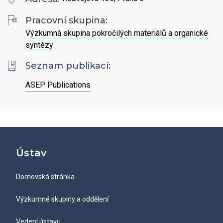
Hledat
Zaměstnanci
Povinně zveřejňované informace
Open Science
Pracovní skupina:
Intranet
Grantová agentura ÚCHP
Výzkumná skupina pokročilých materiálů a organické
Nabídky zaměstnání
Hledat
Ombudsman a ombudsmanka ÚCHP
syntézy
EN
Seznam publikací:
Odpovědi na žádosti o poskytnutí informací
ASEP Publications
Veřejné zakázky
Ústav
Domovská stránka
Výzkumné skupiny a oddělení
Vedení ústavu